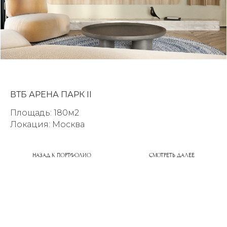
ВТБ АРЕНА ПАРК II
Площадь: 180м2
УСЛУГИ
Локация: Москва
ДИЗАЙН ИНТЕРЬЕРА КВАРТИРЫ
ДИЗАЙН ИНТЕРЬЕРА
КОММЕРЧЕСКИХ ПОМЕЩЕНИЙ
НАЗАД К ПОРТФОЛИО
СМОТРЕТЬ ДАЛЕЕ
ИНДИВИДУАЛЬНОЕ ПРОЕКТИРОВАНИЕ
ДОМОВ И КОТТЕДЖЕЙ
КОМПЛЕКТАЦИЯ ДИЗАЙН-ПРОЕКТОВ
АВТОРСКОЕ СОПРОВОЖДЕНИЕ
ДЕКОРИРОВАНИЕ ИНТЕРЬЕРОВ
О СТУДИИ
ДОСТИЖЕНИЯ