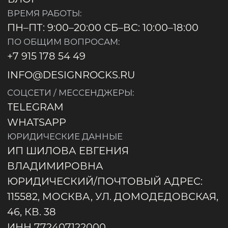
К/C 30101810145250000411
ФИЛИАЛ «ЦЕНТРАЛЬНЫЙ» БАНКА ВТБ
БИК 044525411
НАСТОЯЩИЙ САЙТ НОСИТ ИСКЛЮЧИТЕЛЬНО
ИНФОРМАЦИОННЫЙ ХАРАКТЕР И НЕ
ЯВЛЯЕТСЯ ПУБЛИЧНОЙ ОФЕРТОЙ.
ВИЗУАЛИЗАЦИИ И ПЛАНИРОВКИ,
ПРЕДСТАВЛЕННЫЕ НА НАСТОЯЩЕМ САЙТЕ,
ЯВЛЯЮТСЯ ОРИЕНТИРОВОЧНЫМИ.
ЗАСТРОЙЩИК ВПРАВЕ ВНОСИТЬ
ИЗМЕНЕНИЯ В ПРОЕКТНУЮ ДОКУМЕНТАЦИЮ
В СООТВЕТСТВИИ С ДЕЙСТВУЮЩИМ
ЗАКОНОДАТЕЛЬСТВОМ.
ВСЕ ПРАВА ЗАЩИЩЕНЫ
ПОЛИТИКА КОНФИДЕНЦИАЛЬНОСТИ
© 2018 - 2026
DESIGN ROCKS - СОЗДАЕМ НЕПОВТОРИМЫЕ
ИНТЕРЬЕРЫ ПО ВСЕМУ МИРУ.