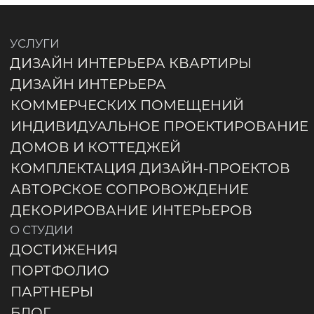
ПОРТФОЛИО
ПАРТНЕРЫ
БЛОГ
ВРЕМЯ РАБОТЫ:
ПН–ПТ: 9:00–20:00 СБ–ВС: 10:00–18:00
ПО ОБЩИМ ВОПРОСАМ:
+7 915 178 54 49
INFO@DESIGNROCKS.RU
СОЦСЕТИ / МЕССЕНДЖЕРЫ:
TELEGRAM
WHATSAPP
ЮРИДИЧЕСКИЕ ДАННЫЕ
ИП ШИЛОВА ЕВГЕНИЯ
ВЛАДИМИРОВНА
ЮРИДИЧЕСКИЙ/ПОЧТОВЫЙ АДРЕС:
115582, МОСКВА, УЛ. ДОМОДЕДОВСКАЯ,
46, КВ. 38
ИНН 772407122000
КПП 770943003
ОГРН 1027739609391
Р/C 40802810826000000355