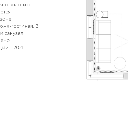
что квартира
ается
 зоне
ухня-гостиная. В
й санузел.
лено
ии – 2021.