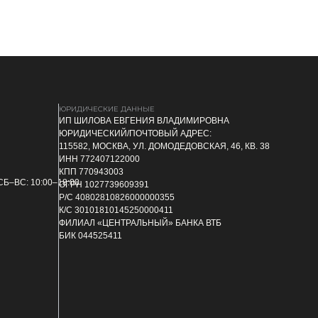
ЮРИДИЧЕСКИЕ ДАННЫЕ
ИП ШИЛОВА ЕВГЕНИЯ ВЛАДИМИРОВНА
ЮРИДИЧЕСКИЙ/ПОЧТОВЫЙ АДРЕС:
115582, МОСКВА, УЛ. ДОМОДЕДОВСКАЯ, 46, КВ. 38
ИНН 772407122000
КПП 770943003
СБ–ВС: 10:00–18:00
ОГРН 1027739609391
Р/C 40802810826000000355
К/C 30101810145250000411
ФИЛИАЛ «ЦЕНТРАЛЬНЫЙ» БАНКА ВТБ
БИК 044525411