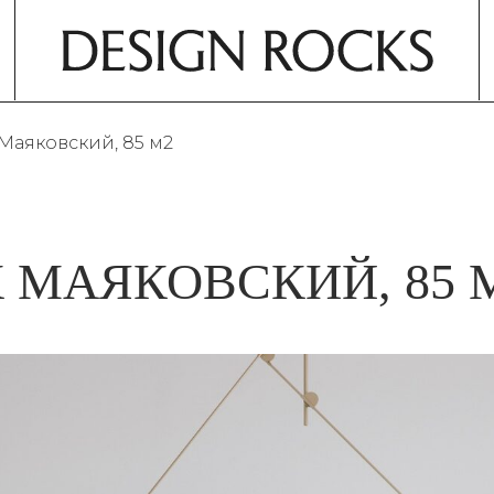
ЕРА
Комплектация дизай
Маяковский, 85 м2
са
Авторское сопрово
ры
Декорирование инт
НТЕРЬЕРА
 МАЯКОВСКИЙ, 85 
саун
на
 ресторанов
 красоты