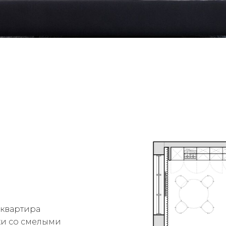
 квартира
ки со смелыми